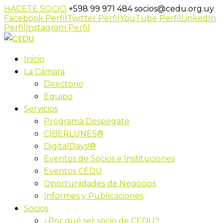
HACETE SOCIO
+598 99 971 484
socios@cedu.org.uy
Facebook Perfil
Twitter Perfil
YouTube Perfil
LinkedIn
Perfil
Instagram Perfil
Inicio
La Cámara
Directorio
Equipo
Servicios
Programa Despegate
CIBERLUNES®
DigitalDays!®
Eventos de Socios e Instituciones
Eventos CEDU
Oportunidades de Negocios
Informes y Publicaciones
Socios
¿Por qué ser socio de CEDU?