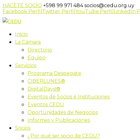
HACETE SOCIO
+598 99 971 484
socios@cedu.org.uy
Facebook Perfil
Twitter Perfil
YouTube Perfil
LinkedIn P
Inicio
La Cámara
Directorio
Equipo
Servicios
Programa Despegate
CIBERLUNES®
DigitalDays!®
Eventos de Socios e Instituciones
Eventos CEDU
Oportunidades de Negocios
Informes y Publicaciones
Socios
¿Por qué ser socio de CEDU?