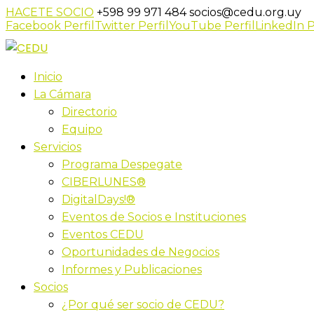
HACETE SOCIO
+598 99 971 484
socios@cedu.org.uy
Facebook Perfil
Twitter Perfil
YouTube Perfil
LinkedIn P
Inicio
La Cámara
Directorio
Equipo
Servicios
Programa Despegate
CIBERLUNES®
DigitalDays!®
Eventos de Socios e Instituciones
Eventos CEDU
Oportunidades de Negocios
Informes y Publicaciones
Socios
¿Por qué ser socio de CEDU?