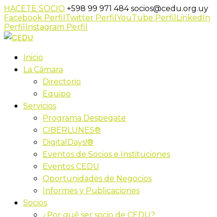
HACETE SOCIO
+598 99 971 484
socios@cedu.org.uy
Facebook Perfil
Twitter Perfil
YouTube Perfil
LinkedIn
Perfil
Instagram Perfil
Inicio
La Cámara
Directorio
Equipo
Servicios
Programa Despegate
CIBERLUNES®
DigitalDays!®
Eventos de Socios e Instituciones
Eventos CEDU
Oportunidades de Negocios
Informes y Publicaciones
Socios
¿Por qué ser socio de CEDU?