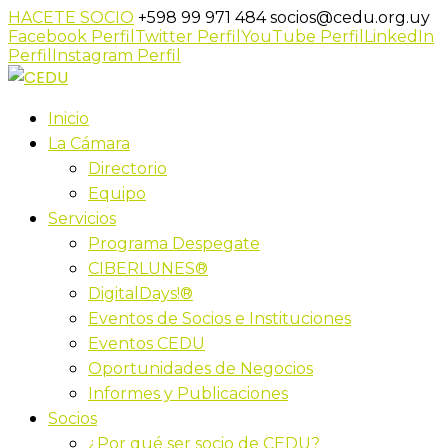
HACETE SOCIO
+598 99 971 484
socios@cedu.org.uy
Facebook Perfil
Twitter Perfil
YouTube Perfil
LinkedIn
Perfil
Instagram Perfil
Inicio
La Cámara
Directorio
Equipo
Servicios
Programa Despegate
CIBERLUNES®
DigitalDays!®
Eventos de Socios e Instituciones
Eventos CEDU
Oportunidades de Negocios
Informes y Publicaciones
Socios
¿Por qué ser socio de CEDU?