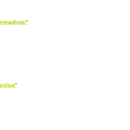
Farmashop”
ocios”