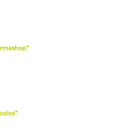
Farmashop”
ocios”