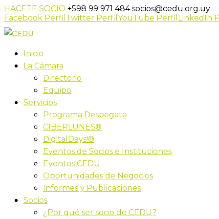
HACETE SOCIO
+598 99 971 484
socios@cedu.org.uy
Facebook Perfil
Twitter Perfil
YouTube Perfil
LinkedIn P
Inicio
La Cámara
Directorio
Equipo
Servicios
Programa Despegate
CIBERLUNES®
DigitalDays!®
Eventos de Socios e Instituciones
Eventos CEDU
Oportunidades de Negocios
Informes y Publicaciones
Socios
¿Por qué ser socio de CEDU?