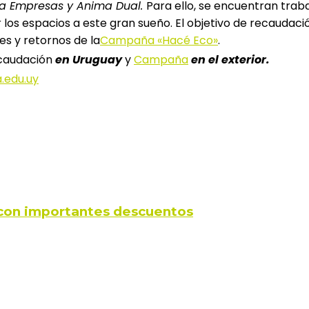
a Empresas y Anima Dual.
Para ello, se encuentran trab
los espacios a este gran sueño. El objetivo de recaudaci
s y retornos de la
Campaña «Hacé Eco»
.
caudación
en Uruguay
y
Campaña
en el exterior.
.edu.uy
s con importantes descuentos