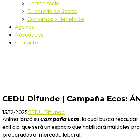
Hacete socio
Directorio de Socios
Convenios y Beneficios
Agenda
Novedades
Contacto
Novedades
Inicio
CEDU Difunde | Campaña Ecos: ÁNIMA continúa cr
CEDU Difunde | Campaña Ecos: ÁN
15/12/2025
CEDU Difunde
Ánima lanzó su
Campaña Ecos
, la cual busca recaudar
edificio, que será un espacio que habilitará múltiples
preparados al mercado laboral.