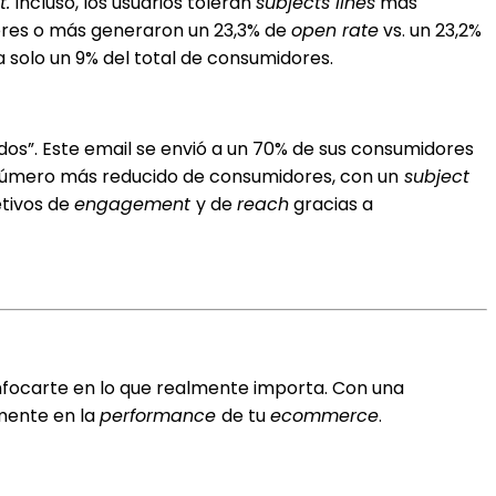
t.
Incluso, los usuarios toleran
subjects lines
más
eres o más generaron un 23,3% de
open rate
vs. un 23,2%
 a solo un 9% del total de consumidores.
odos”. Este email se envió a un 70% de sus consumidores
 número más reducido de consumidores, con un
subject
tivos de
engagement
y de
reach
gracias a
nfocarte en lo que realmente importa. Con una
mente en la
performance
de tu
ecommerce
.