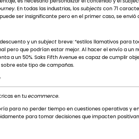
ntaje, es necesario personalizar el contenido y el
subjec
journey
. En todas las industrias, los
subjects
con 71 caract
 puede ser insignificante pero en el primer caso, se envió
 descuento y un
subject
breve: “estilos llamativos para t
l pero que podrían estar mejor. Al hacer el envío a un
ta a un 50%. Saks Fifth Avenue es capaz de cumplir obje
sobre este tipo de campañas.
ricas en tu
ecommerce
.
oría para no perder tiempo en cuestiones operativas y e
pidamente para tomar decisiones que impacten positiva