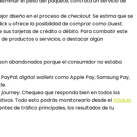
disminuir el peso del paquete, contrata un servicio de
ejor diseño en el proceso de
checkout
. Se estima que se
lick u ofrece la posibilidad de comprar como
Guest.
e sus tarjetas de crédito o débito. Para combatir este
s de productos o servicios, o destacar algún
os son abandonados porque el consumidor no estaba
 PayPal;
digital wallets
como Apple Pay, Samsung Pay,
le.
journey.
Chequea que responda bien en todos los
sitivos. Todo esto podrás monitorearlo desde el
módulo
entes de tráfico principales, los resultados de tu