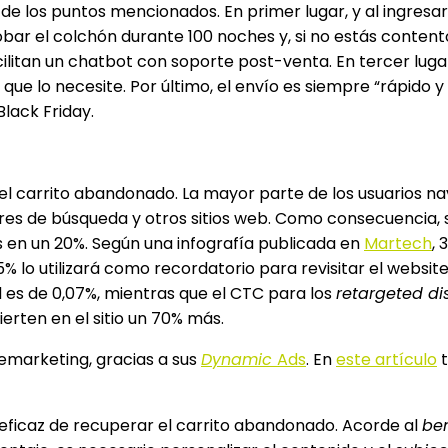
e los puntos mencionados. En primer lugar, y al ingresar
robar el colchón durante 100 noches y, si no estás conten
facilitan un chatbot con soporte post-venta. En tercer lug
que lo necesite. Por último, el envío es siempre “rápido y
Black Friday.
 el carrito abandonado. La mayor parte de los usuarios n
ores de búsqueda y otros sitios web. Como consecuencia,
 en un 20%. Según una infografía publicada en
Martech
,
65% lo utilizará como recordatorio para revisitar el websi
 es de 0,07%, mientras que el CTC para los
retargeted di
erten en el sitio un 70% más.
marketing, gracias a sus
Dynamic
Ads
. En
este artículo
ficaz de recuperar el carrito abandonado. Acorde al
be