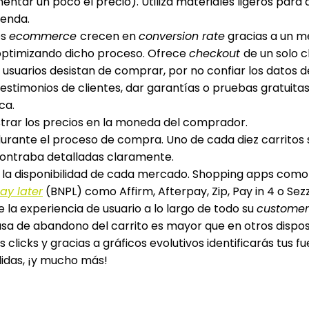
entar un poco el precio). Utiliza materiales ligeros para 
ienda.
os
ecommerce
crecen en
conversion rate
gracias a un m
optimizando dicho proceso. Ofrece
checkout
de un solo c
 usuarios desistan de comprar, por no confiar los datos d
testimonios de clientes, dar garantías o pruebas gratuita
ca.
strar los precios en la moneda del comprador.
, durante el proceso de compra. Uno de cada diez carrit
contraba detalladas claramente.
la disponibilidad de cada mercado. Shopping apps como
ay later
(BNPL) como Affirm, Afterpay, Zip, Pay in 4 o Sezz
 la experiencia de usuario a lo largo de todo su
customer 
tasa de abandono del carrito es mayor que en otros dispo
 clicks y gracias a gráficos evolutivos identificarás tus fu
idas, ¡y mucho más!