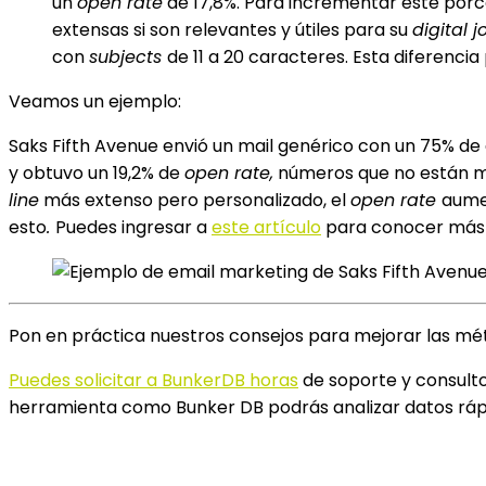
un
open rate
de 17,8%. Para incrementar este porce
extensas si son relevantes y útiles para su
digital 
con
subjects
de 11 a 20 caracteres. Esta diferencia
Veamos un ejemplo:
Saks Fifth Avenue envió un mail genérico con un 75% de
y obtuvo un 19,2% de
open rate,
números que no están ma
line
más extenso pero personalizado, el
open rate
aumen
esto
.
Puedes ingresar a
este artículo
para conocer más 
Pon en práctica nuestros consejos para mejorar las mét
Puedes solicitar a BunkerDB horas
de soporte y consult
herramienta como Bunker DB podrás analizar datos rá