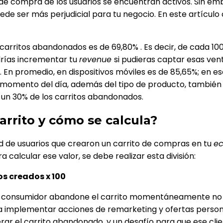
 de compra de los usuarios se encuentran activos. Sin em
uede ser más perjudicial para tu negocio. En este artícu
arritos abandonados es de 69,80% . Es decir, de cada 100 
rías incrementar tu
revenue
si pudieras captar esas ven
e. En promedio, en dispositivos móviles es de 85,65%; en es
el momento del día, además del tipo de producto, tambié
 un 30% de los carritos abandonados.
arrito y cómo se calcula?
dad de usuarios que crearon un carrito de compras en tu
e
calcular ese valor, se debe realizar esta división:
s creados x 100
 consumidor abandone el carrito momentáneamente no si
 a implementar acciones de remarketing y ofertas persona
r el carrito abandonado, y un desafío para que ese clien