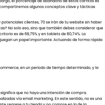
bargo, el porcentaje de abandono de estos carritos es
lo compartiremos algunos conceptos clave y tácticas
potenciales clientes, 70 se irán de tu website sin haber
tas? No solo eso, sino que también debes considerar que
critorio es de 69,75% y en tablets de 80,74%. La
n juegan un papel importante. Actuando de forma rápida
commerce
, en un periodo de tiempo determinado, y la
gnifica que no haya una intención de compra.
lizadas vía email marketing. En este sentido, no es una
te regrese a tu tienda y no compre en la de la