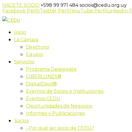
HACETE SOCIO
+598 99 971 484
socios@cedu.org.uy
Facebook Perfil
Twitter Perfil
YouTube Perfil
LinkedIn P
Inicio
La Cámara
Directorio
Equipo
Servicios
Programa Despegate
CIBERLUNES®
DigitalDays!®
Eventos de Socios e Instituciones
Eventos CEDU
Oportunidades de Negocios
Informes y Publicaciones
Socios
¿Por qué ser socio de CEDU?