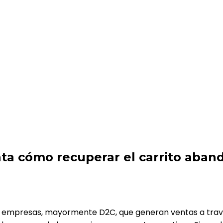
r el carrito abandonado y mejorar los resultados de t
a cómo recuperar el carrito aband
las empresas, mayormente D2C, que generan ventas a trav