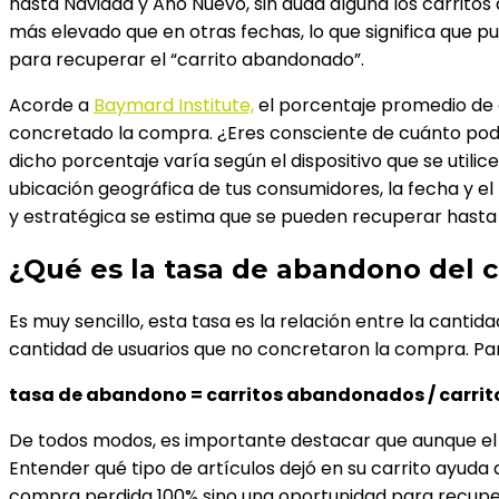
hasta Navidad y Año Nuevo, sin duda alguna los carritos
más elevado que en otras fechas, lo que significa que p
para recuperar el “carrito abandonado”.
Acorde a
Baymard Institute,
el porcentaje promedio de c
concretado la compra. ¿Eres consciente de cuánto pod
dicho porcentaje varía según el dispositivo que se utilic
ubicación geográfica de tus consumidores, la fecha y 
y estratégica se estima que se pueden recuperar hasta
¿Qué es la tasa de abandono del c
Es muy sencillo, esta tasa es la relación entre la canti
cantidad de usuarios que no concretaron la compra. Para 
tasa de abandono = carritos abandonados / carrito
De todos modos, es importante destacar que aunque el
Entender qué tipo de artículos dejó en su carrito ayuda
compra perdida 100% sino una oportunidad para recupera