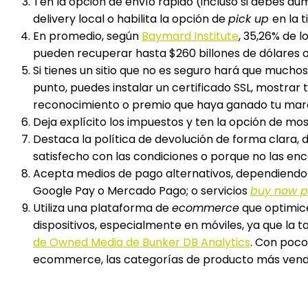
Ten la opción de envío rápido (incluso si debes aum
delivery local o habilita la opción de
pick up
en la t
En promedio, según
Baymard Institute
, 35,26% de l
pueden recuperar hasta $260 billones de dólares 
Si tienes un sitio que no es seguro hará que muchos
punto, puedes instalar un certificado SSL, mostrar 
reconocimiento o premio que haya ganado tu mar
Deja explícito los impuestos y ten la opción de mo
Destaca la política de devolución de forma clara
satisfecho con las condiciones o porque no las en
Acepta medios de pago alternativos, dependiendo 
Google Pay o Mercado Pago; o servicios
buy now p
Utiliza una plataforma de
ecommerce
que optimice
dispositivos, especialmente en móviles, ya que la 
de Owned Media de Bunker DB Analytics
. Con pocos
ecommerce, las categorías de producto más vend