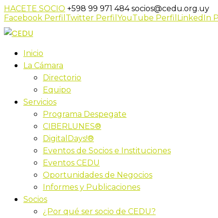
HACETE SOCIO
+598 99 971 484
socios@cedu.org.uy
Facebook Perfil
Twitter Perfil
YouTube Perfil
LinkedIn P
Inicio
La Cámara
Directorio
Equipo
Servicios
Programa Despegate
CIBERLUNES®
DigitalDays!®
Eventos de Socios e Instituciones
Eventos CEDU
Oportunidades de Negocios
Informes y Publicaciones
Socios
¿Por qué ser socio de CEDU?