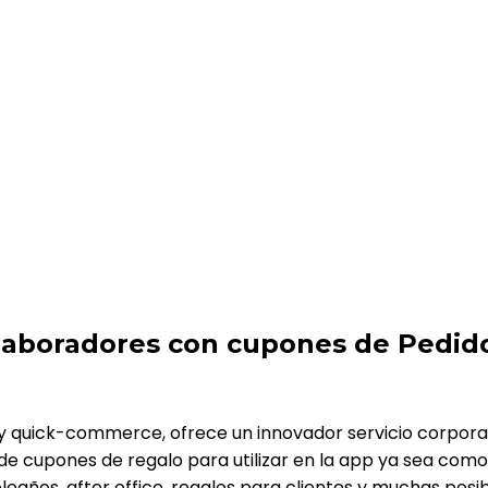
 cupones de PedidosYa
olaboradores con cupones de Pedid
y y quick-commerce, ofrece un innovador servicio corpor
 de cupones de regalo para utilizar en la app ya sea como 
ños, after office, regalos para clientes y muchas posib