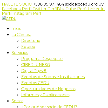
HACETE SOCIO
+598 99 971 484
socios@cedu.org.uy
Facebook Perfil
Twitter Perfil
YouTube Perfil
LinkedIn
Perfil
Instagram Perfil
Inicio
La Cámara
Directorio
Equipo
Servicios
Programa Despegate
CIBERLUNES®
DigitalDays!®
Eventos de Socios e Instituciones
Eventos CEDU
Oportunidades de Negocios
Informes y Publicaciones
Socios
¿Por qué ser socio de CEDU?