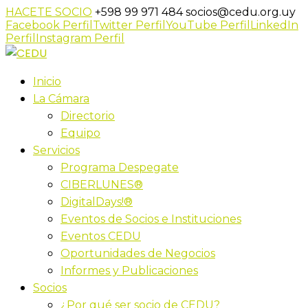
HACETE SOCIO
+598 99 971 484
socios@cedu.org.uy
Facebook Perfil
Twitter Perfil
YouTube Perfil
LinkedIn
Perfil
Instagram Perfil
Inicio
La Cámara
Directorio
Equipo
Servicios
Programa Despegate
CIBERLUNES®
DigitalDays!®
Eventos de Socios e Instituciones
Eventos CEDU
Oportunidades de Negocios
Informes y Publicaciones
Socios
¿Por qué ser socio de CEDU?