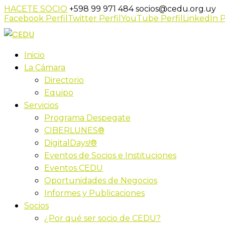
HACETE SOCIO
+598 99 971 484
socios@cedu.org.uy
Facebook Perfil
Twitter Perfil
YouTube Perfil
LinkedIn P
Inicio
La Cámara
Directorio
Equipo
Servicios
Programa Despegate
CIBERLUNES®
DigitalDays!®
Eventos de Socios e Instituciones
Eventos CEDU
Oportunidades de Negocios
Informes y Publicaciones
Socios
¿Por qué ser socio de CEDU?