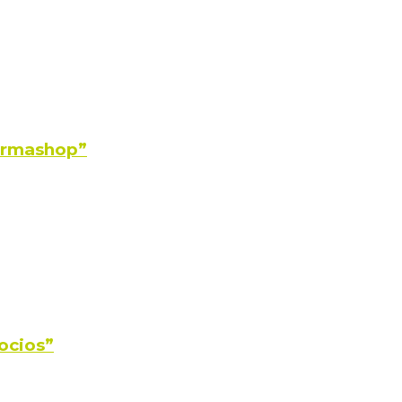
Farmashop”
ocios”