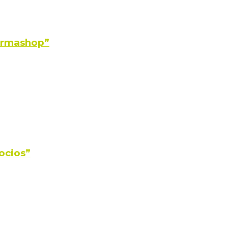
Farmashop”
ocios”