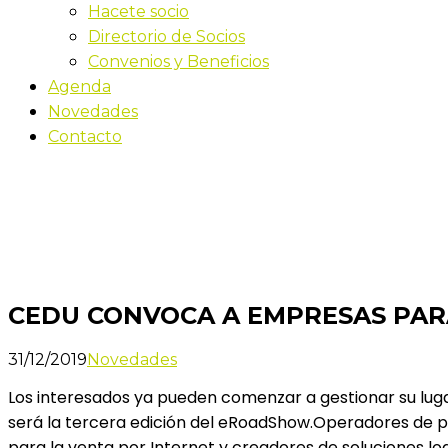
Hacete socio
Directorio de Socios
Convenios y Beneficios
Agenda
Novedades
Contacto
Novedades
Inicio
CEDU CONVOCA A EMPRESAS PARA EL EROADSHOW 2
CEDU CONVOCA A EMPRESAS PARA
31/12/2019
Novedades
Los interesados ya pueden comenzar a gestionar su lugar
será la tercera edición del eRoadShow.Operadores de p
para la venta por Internet y creadores de soluciones lo