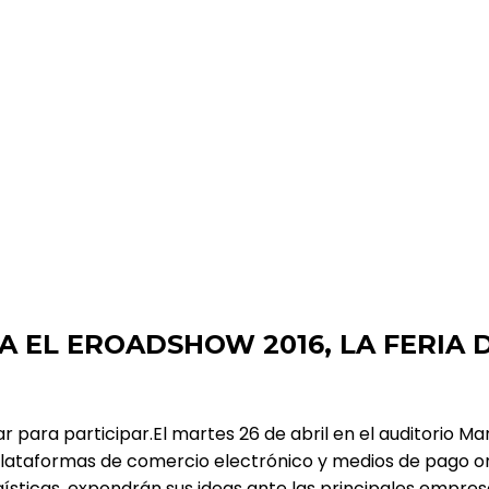
016, LA FERIA DE SERVICIOS DE E-COMMERCE
 EL EROADSHOW 2016, LA FERIA 
 para participar.El martes 26 de abril en el auditorio Ma
lataformas de comercio electrónico y medios de pago onl
gísticas, expondrán sus ideas ante las principales empre