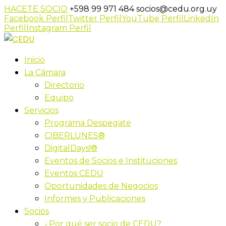
HACETE SOCIO
+598 99 971 484
socios@cedu.org.uy
Facebook Perfil
Twitter Perfil
YouTube Perfil
LinkedIn
Perfil
Instagram Perfil
Inicio
La Cámara
Directorio
Equipo
Servicios
Programa Despegate
CIBERLUNES®
DigitalDays!®
Eventos de Socios e Instituciones
Eventos CEDU
Oportunidades de Negocios
Informes y Publicaciones
Socios
¿Por qué ser socio de CEDU?