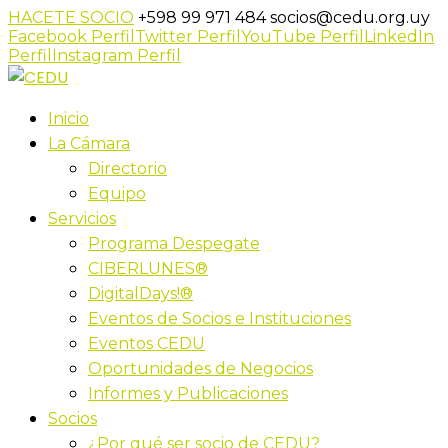
HACETE SOCIO
+598 99 971 484
socios@cedu.org.uy
Facebook Perfil
Twitter Perfil
YouTube Perfil
LinkedIn
Perfil
Instagram Perfil
Inicio
La Cámara
Directorio
Equipo
Servicios
Programa Despegate
CIBERLUNES®
DigitalDays!®
Eventos de Socios e Instituciones
Eventos CEDU
Oportunidades de Negocios
Informes y Publicaciones
Socios
¿Por qué ser socio de CEDU?