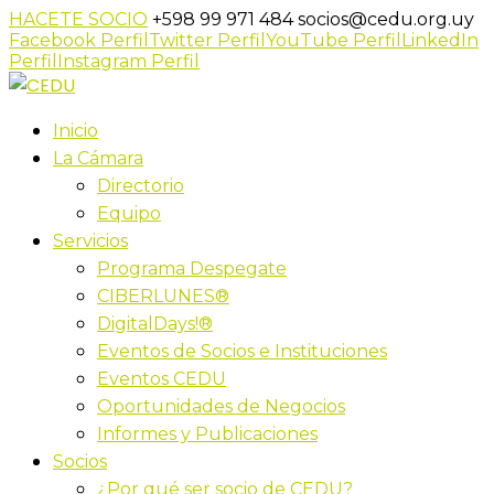
HACETE SOCIO
+598 99 971 484
socios@cedu.org.uy
Facebook Perfil
Twitter Perfil
YouTube Perfil
LinkedIn
Perfil
Instagram Perfil
Inicio
La Cámara
Directorio
Equipo
Servicios
Programa Despegate
CIBERLUNES®
DigitalDays!®
Eventos de Socios e Instituciones
Eventos CEDU
Oportunidades de Negocios
Informes y Publicaciones
Socios
¿Por qué ser socio de CEDU?