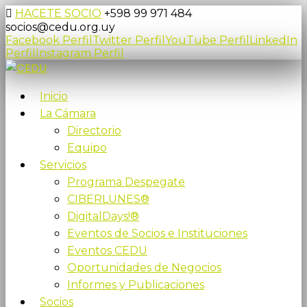
HACETE SOCIO
+598 99 971 484
socios@cedu.org.uy
Facebook Perfil
Twitter Perfil
YouTube Perfil
LinkedIn
Perfil
Instagram Perfil
Inicio
La Cámara
Directorio
Equipo
Servicios
Programa Despegate
CIBERLUNES®
DigitalDays!®
Eventos de Socios e Instituciones
Eventos CEDU
Oportunidades de Negocios
Informes y Publicaciones
Socios