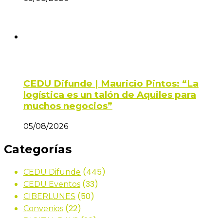
CEDU Difunde | Mauricio Pintos: “La
logística es un talón de Aquiles para
muchos negocios”
05/08/2026
Categorías
(445)
CEDU Difunde
(33)
CEDU Eventos
(50)
CIBERLUNES
(22)
Convenios