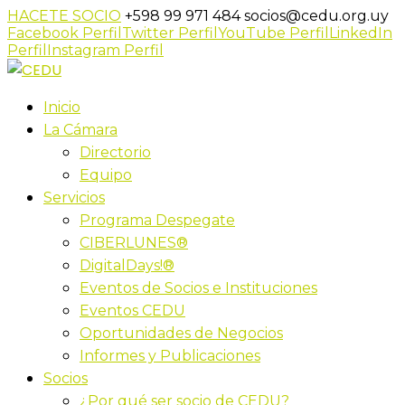
HACETE SOCIO
+598 99 971 484
socios@cedu.org.uy
Facebook Perfil
Twitter Perfil
YouTube Perfil
LinkedIn
Perfil
Instagram Perfil
Inicio
La Cámara
Directorio
Equipo
Servicios
Programa Despegate
CIBERLUNES®
DigitalDays!®
Eventos de Socios e Instituciones
Eventos CEDU
Oportunidades de Negocios
Informes y Publicaciones
Socios
¿Por qué ser socio de CEDU?