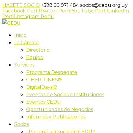
HACETE SOCIO
+598 99 971 484
socios@cedu.org.uy
Facebook Perfil
Twitter Perfil
YouTube Perfil
LinkedIn
Perfil
Instagram Perfil
Inicio
La Cámara
Directorio
Equipo
Servicios
Programa Despegate
CIBERLUNES®
DigitalDays!®
Eventos de Socios e Instituciones
Eventos CEDU
Oportunidades de Negocios
Informes y Publicaciones
Socios
¿Por qué ser socio de CEDU?