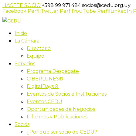
HACETE SOCIO
+598 99 971 484
socios@cedu.org.uy
Facebook Perfil
Twitter Perfil
YouTube Perfil
LinkedIn P
Inicio
La Cámara
Directorio
Equipo
Servicios
Programa Despegate
CIBERLUNES®
DigitalDays!®
Eventos de Socios e Instituciones
Eventos CEDU
Oportunidades de Negocios
Informes y Publicaciones
Socios
¿Por qué ser socio de CEDU?