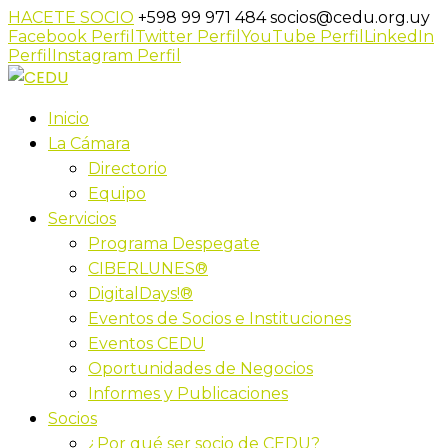
HACETE SOCIO
+598 99 971 484
socios@cedu.org.uy
Facebook Perfil
Twitter Perfil
YouTube Perfil
LinkedIn
Perfil
Instagram Perfil
Inicio
La Cámara
Directorio
Equipo
Servicios
Programa Despegate
CIBERLUNES®
DigitalDays!®
Eventos de Socios e Instituciones
Eventos CEDU
Oportunidades de Negocios
Informes y Publicaciones
Socios
¿Por qué ser socio de CEDU?