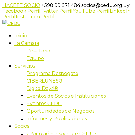
HACETE SOCIO
+598 99 971 484
socios@cedu.org.uy
Facebook Perfil
Twitter Perfil
YouTube Perfil
LinkedIn
Perfil
Instagram Perfil
Inicio
La Cámara
Directorio
Equipo
Servicios
Programa Despegate
CIBERLUNES®
DigitalDays!®
Eventos de Socios e Instituciones
Eventos CEDU
Oportunidades de Negocios
Informes y Publicaciones
Socios
¿Por qué ser socio de CEDU?