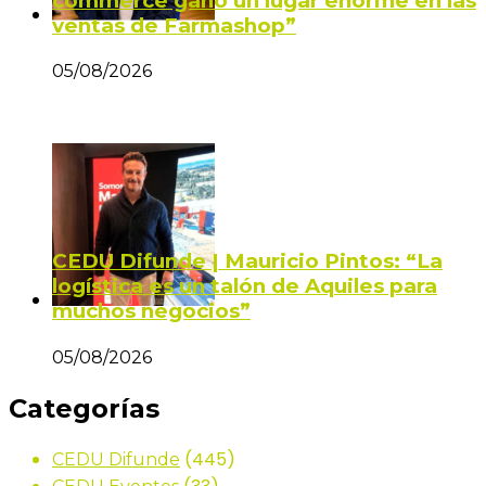
commerce ganó un lugar enorme en las
ventas de Farmashop”
05/08/2026
CEDU Difunde | Mauricio Pintos: “La
logística es un talón de Aquiles para
muchos negocios”
05/08/2026
Categorías
(445)
CEDU Difunde