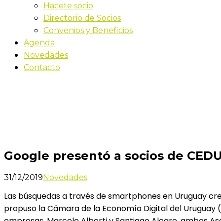
Hacete socio
Directorio de Socios
Convenios y Beneficios
Agenda
Novedades
Contacto
Novedades
Inicio
Google presentó a socios de CEDU los beneficios d
Google presentó a socios de CEDU 
31/12/2019
Novedades
Las búsquedas a través de smartphones en Uruguay creci
propuso la Cámara de la Economía Digital del Uruguay 
empresas. Marcelo Alberti y Santiago Alegre, ambos Aso