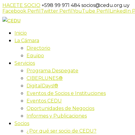
HACETE SOCIO
+598 99 971 484
socios@cedu.org.uy
Facebook Perfil
Twitter Perfil
YouTube Perfil
LinkedIn P
Inicio
La Cámara
Directorio
Equipo
Servicios
Programa Despegate
CIBERLUNES®
DigitalDays!®
Eventos de Socios e Instituciones
Eventos CEDU
Oportunidades de Negocios
Informes y Publicaciones
Socios
¿Por qué ser socio de CEDU?