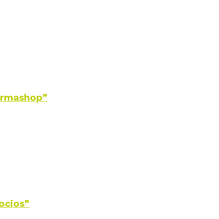
Farmashop”
ocios”