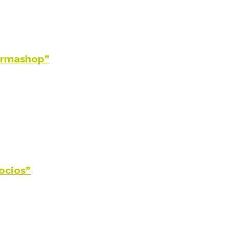
Farmashop”
ocios”