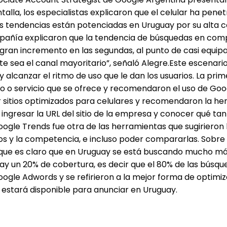
ntalla, los especialistas explicaron que el celular ha pe
s tendencias están potenciadas en Uruguay por su alta co
ompañía explicaron que la tendencia de búsquedas en com
gran incremento en las segundas, al punto de casi equipar
ea el canal mayoritario”, señaló Alegre.Este escenario, 
y alcanzar el ritmo de uso que le dan los usuarios. La p
 o servicio que se ofrece y recomendaron el uso de Goog
r sitios optimizados para celulares y recomendaron la herr
ingresar la URL del sitio de la empresa y conocer qué tan 
e Trends fue otra de las herramientas que sugirieron l
s y la competencia, e incluso poder compararlas. Sobre l
 que es claro que en Uruguay se está buscando mucho más
hay un 20% de cobertura, es decir que el 80% de las búsq
gle Adwords y se refirieron a la mejor forma de optimiz
 estará disponible para anunciar en Uruguay.