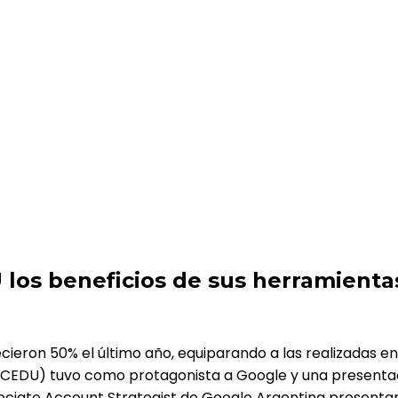
e sus herramientas digitales
los beneficios de sus herramientas
eron 50% el último año, equiparando a las realizadas en
(CEDU) tuvo como protagonista a Google y una presentaci
ciate Account Strategist de Google Argentina presentaro