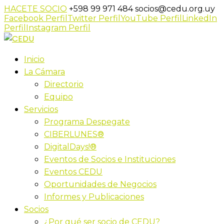
HACETE SOCIO
+598 99 971 484
socios@cedu.org.uy
Facebook Perfil
Twitter Perfil
YouTube Perfil
LinkedIn
Perfil
Instagram Perfil
Inicio
La Cámara
Directorio
Equipo
Servicios
Programa Despegate
CIBERLUNES®
DigitalDays!®
Eventos de Socios e Instituciones
Eventos CEDU
Oportunidades de Negocios
Informes y Publicaciones
Socios
¿Por qué ser socio de CEDU?