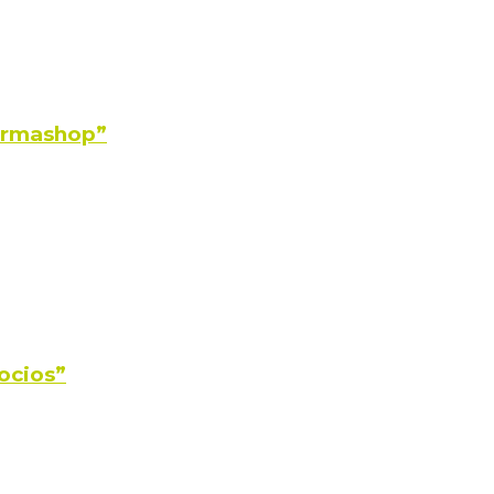
Farmashop”
ocios”