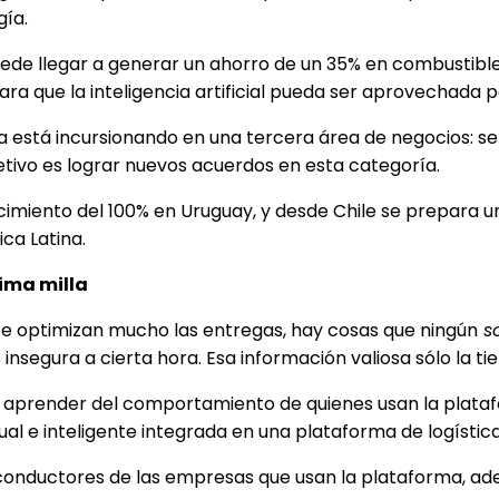
gía.
de llegar a generar un ahorro de un 35% en combustible e
, para que la inteligencia artificial pueda ser aprovecha
a está incursionando en una tercera área de negocios: se
etivo es lograr nuevos acuerdos en esta categoría.
cimiento del 100% en Uruguay, y desde Chile se prepara u
ca Latina.
tima milla
nte optimizan mucho las entregas, hay cosas que ningún
s
insegura a cierta hora. Esa información valiosa sólo la ti
e aprender del comportamiento de quienes usan la platafo
l e inteligente integrada en una plataforma de logística, 
s conductores de las empresas que usan la plataforma, a