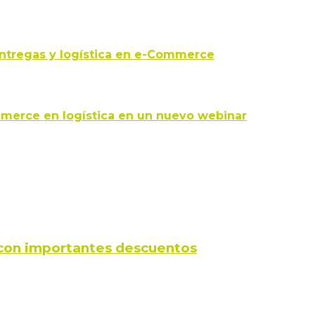
entregas y logística en e-Commerce
ommerce en logística en un nuevo webinar
s con importantes descuentos