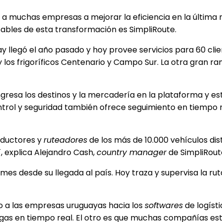
 muchas empresas a mejorar la eficiencia en la última mil
sables de esta transformación es SimpliRoute.
y llegó el año pasado y hoy provee servicios para 60 cl
y los frigoríficos Centenario y Campo Sur. La otra gran
gresa los destinos y la mercadería en la plataforma y esta 
rol y seguridad también ofrece seguimiento en tiempo rea
nductores y
ruteadores
de los más de 10.000 vehículos dis
¨, explica Alejandro Cash,
country manager
de SimpliRout
mes desde su llegada al país. Hoy traza y supervisa la r
o a las empresas uruguayas hacia los
softwares
de logíst
egas en tiempo real. El otro es que muchas compañías es