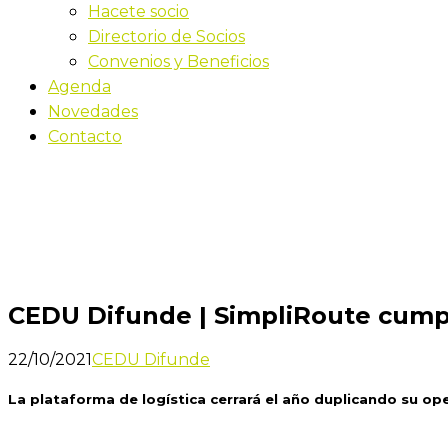
Hacete socio
Directorio de Socios
Convenios y Beneficios
Agenda
Novedades
Contacto
Novedades
Inicio
CEDU Difunde | SimpliRoute cumple 2.000.000 de e
CEDU Difunde | SimpliRoute cump
22/10/2021
CEDU Difunde
La plataforma de logística cerrará el año duplicando su opera