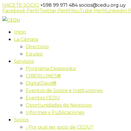
HACETE SOCIO
+598 99 971 484
socios@cedu.org.uy
Facebook Perfil
Twitter Perfil
YouTube Perfil
LinkedIn P
Inicio
La Cámara
Directorio
Equipo
Servicios
Programa Despegate
CIBERLUNES®
DigitalDays!®
Eventos de Socios e Instituciones
Eventos CEDU
Oportunidades de Negocios
Informes y Publicaciones
Socios
¿Por qué ser socio de CEDU?