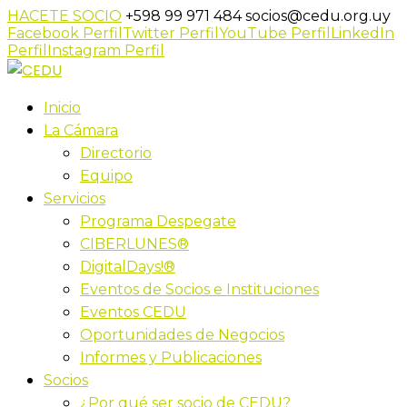
HACETE SOCIO
+598 99 971 484
socios@cedu.org.uy
Facebook Perfil
Twitter Perfil
YouTube Perfil
LinkedIn
Perfil
Instagram Perfil
Inicio
La Cámara
Directorio
Equipo
Servicios
Programa Despegate
CIBERLUNES®
DigitalDays!®
Eventos de Socios e Instituciones
Eventos CEDU
Oportunidades de Negocios
Informes y Publicaciones
Socios
¿Por qué ser socio de CEDU?